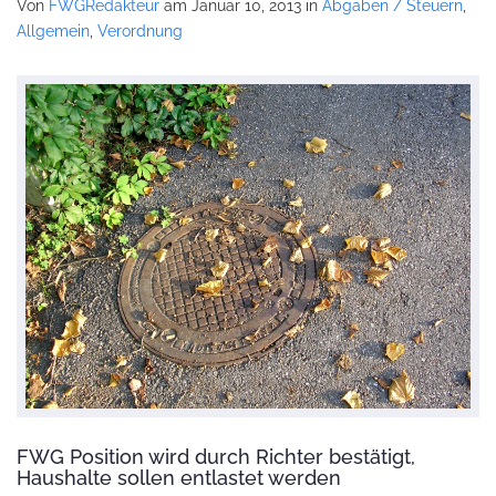
Von
FWGRedakteur
am Januar 10, 2013
in
Abgaben / Steuern
,
Allgemein
,
Verordnung
FWG Position wird durch Richter bestätigt,
Haushalte sollen entlastet werden