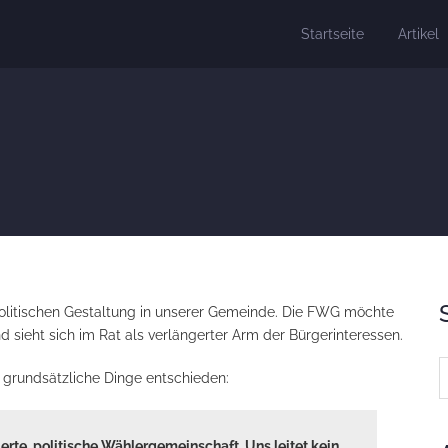
Startseite
Artikel
 politischen Gestaltung in unserer Gemeinde. Die FWG möchte
d sieht sich im Rat als verlängerter Arm der Bürgerinteressen.
 grundsätzliche Dinge entschieden:
ierte, politische Wählergemeinschaft. Uns leitet kein