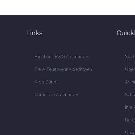
Links
Quick
Facebook FWG Aldenhoven
Start
Freiw. Feuerwehr Aldenhoven
Über
Kreis Düren
Arch
Gemeinde Aldenhoven
Schr
Ihre 
Date
Unse