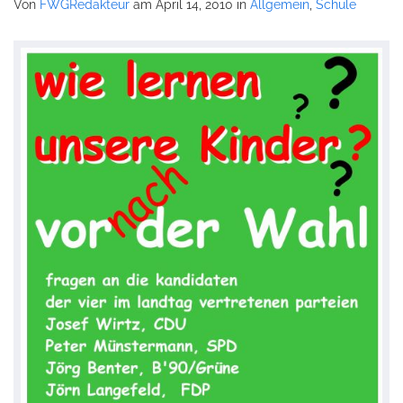
Von
FWGRedakteur
am April 14, 2010
in
Allgemein
,
Schule