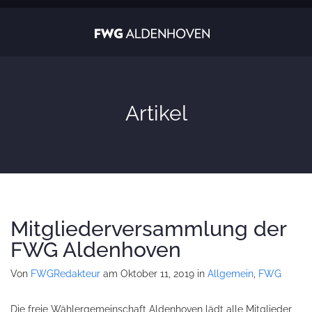
Artikel
Mitgliederversammlung der
FWG Aldenhoven
Von
FWGRedakteur
am Oktober 11, 2019
in
Allgemein
,
FWG
Die freie Wählergemeinschaft Aldenhoven lädt alle Mitglieder