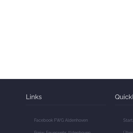
Links
Quick
Facebook FWG Aldenhoven
Start
Freiw. Feuerwehr Aldenhoven
Über