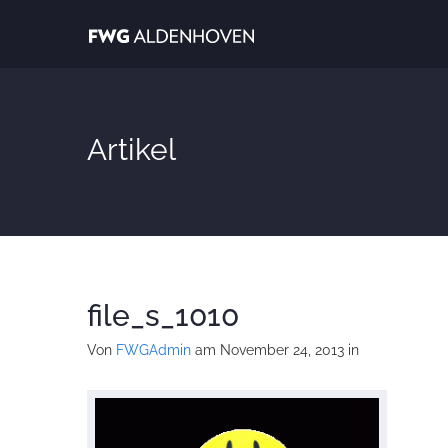
Artikel
file_s_1010
Von
FWGAdmin
am November 24, 2013
in