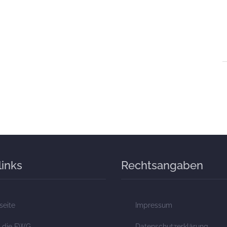
links
Rechtsangaben
seite
Impressum
 die FWG
Datenschutzerklärung