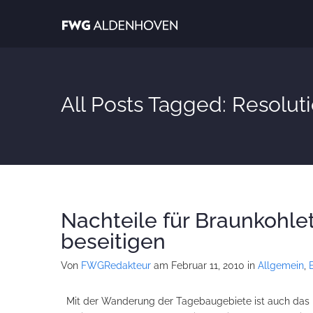
All Posts Tagged: Resolut
Nachteile für Braunkohl
beseitigen
Von
FWGRedakteur
am Februar 11, 2010
in
Allgemein
,
Mit der Wanderung der Tagebaugebiete ist auch das 