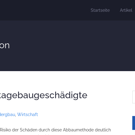
Startseite
Artikel
ion
etagebaugeschädigte
Bergbau
,
Wirtschaft
Risiko der Schäden durch diese Abbaumethode deutlich