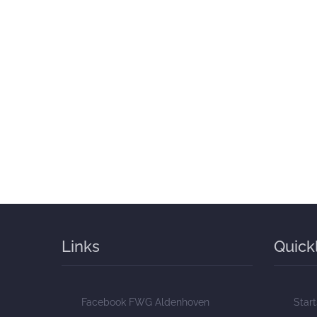
Links
Quick
Facebook FWG Aldenhoven
Start