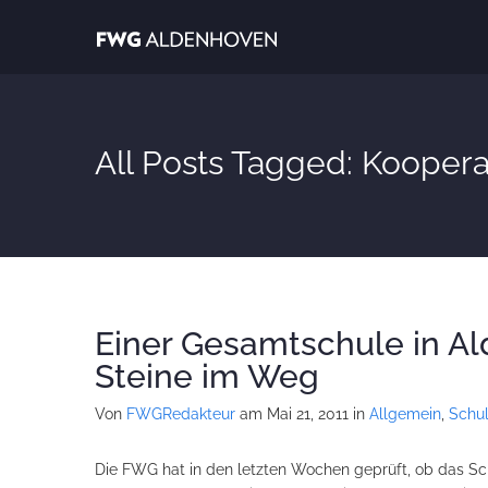
All Posts Tagged: Koopera
Einer Gesamtschule in Al
Steine im Weg
Von
FWGRedakteur
am Mai 21, 2011
in
Allgemein
,
Schu
Die FWG hat in den letzten Wochen geprüft, ob das S