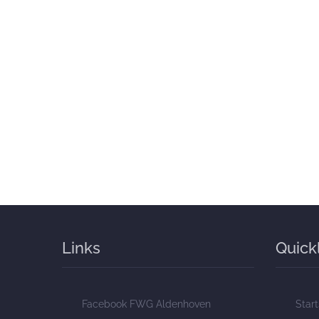
Links
Quick
Facebook FWG Aldenhoven
Start