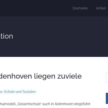
Startseite
Artikel
tion
denhoven liegen zuviele
le
,
Schule und Soziales
chulmodell „Gesamtschule“ auch in Aldenhoven eingeführt