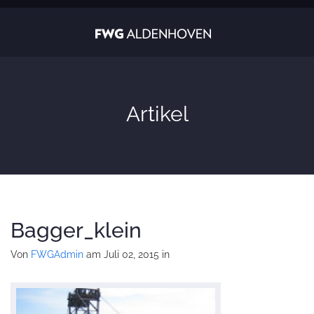
Artikel
Bagger_klein
Von
FWGAdmin
am Juli 02, 2015
in