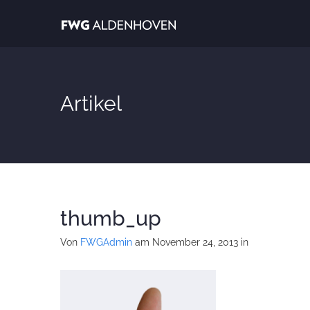
Artikel
thumb_up
Von
FWGAdmin
am November 24, 2013
in