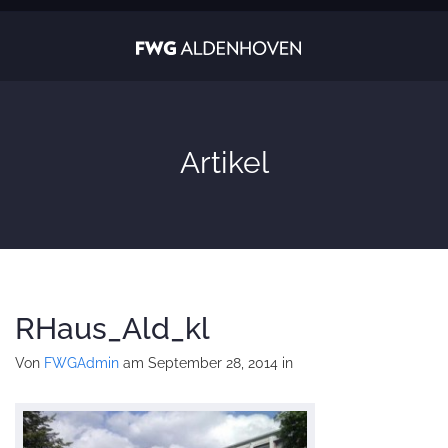
Artikel
RHaus_Ald_kl
Von
FWGAdmin
am September 28, 2014
in