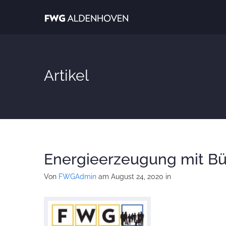
Artikel
Energieerzeugung mit Bü
Von
FWGAdmin
am August 24, 2020
in