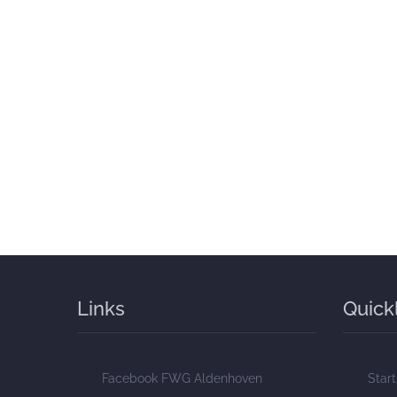
Links
Quick
Facebook FWG Aldenhoven
Start